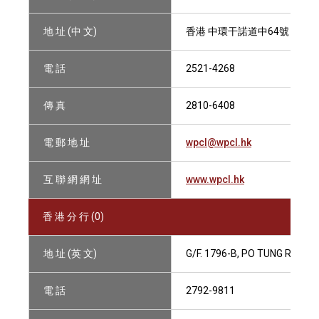
地 址 (中 文)
香港 中環干諾道中64號 香港
電 話
2521-4268
傳 真
2810-6408
電 郵 地 址
wpcl@wpcl.hk
互 聯 網 網 址
www.wpcl.hk
香 港 分 行 (0)
地 址 (英 文)
G/F. 1796-B, PO TUNG ROAD,
電 話
2792-9811