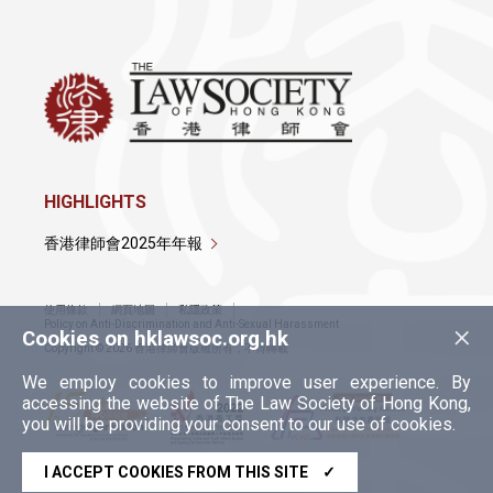
HIGHLIGHTS
香港律師會2025年年報
使用條款
網頁地圖
私隱政策
×
Policy on Anti-Discrimination and Anti-Sexual Harassment
Cookies on hklawsoc.org.hk
Copyright © 2026 香港律師會版權所有，不得轉載
We employ cookies to improve user experience. By
accessing the website of The Law Society of Hong Kong,
you will be providing your consent to our use of cookies.
I ACCEPT COOKIES FROM THIS SITE
✓