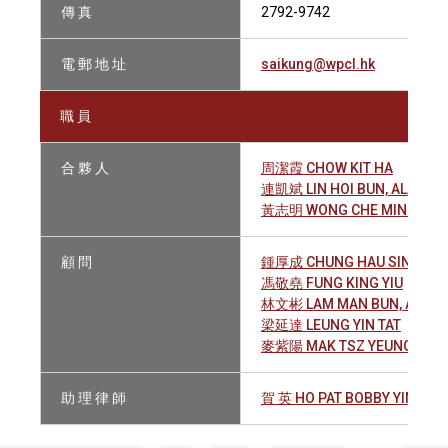
傳 真
2792-9742
電 郵 地 址
saikung@wpcl.hk
職 員
合 夥 人
周潔霞 CHOW KIT HA
連凱斌 LIN HOI BUN, ALAN
黃志明 WONG CHE MING
顧 問
鍾厚成 CHUNG HAU SING
馮敬堯 FUNG KING YIU
林文彬 LAM MAN BUN, ALAN
梁延達 LEUNG YIN TAT
麥紫陽 MAK TSZ YEUNG
助 理 律 師
賀 英 HO PAT BOBBY YING