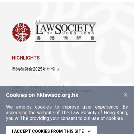
HIGHLIGHTS
香港律師會2025年年報
使用條款
網頁地圖
私隱政策
×
Policy on Anti-Discrimination and Anti-Sexual Harassment
Cookies on hklawsoc.org.hk
Copyright © 2026 香港律師會版權所有，不得轉載
We employ cookies to improve user experience. By
accessing the website of The Law Society of Hong Kong,
you will be providing your consent to our use of cookies.
I ACCEPT COOKIES FROM THIS SITE
✓