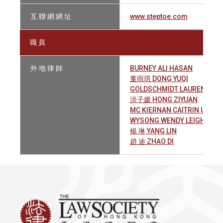
互 聯 網 網 址
www.steptoe.com
職 員
外 地 律 師
BURNEY ALI HASAN
董雨琪 DONG YUQI
GOLDSCHMIDT LAUREN RAC
洪子媛 HONG ZIYUAN
MC KIERNAN CAITRIN UNA
WYSONG WENDY LEIGH
楊 琳 YANG LIN
趙 迪 ZHAO DI