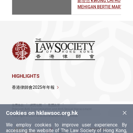
鄺智浩 KWONG CHI HO
MEHIGAN BERTIE MARTIN
HIGHLIGHTS
香港律師會2025年年報
使用條款
網頁地圖
私隱政策
×
Policy on Anti-Discrimination and Anti-Sexual Harassment
Cookies on hklawsoc.org.hk
Copyright © 2026 香港律師會版權所有，不得轉載
We employ cookies to improve user experience. By
accessing the website of The Law Society of Hong Kong,