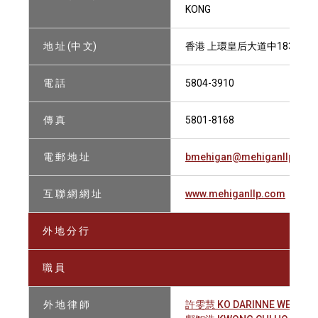
KONG
地 址 (中 文)
香港 上環皇后大道中183號中遠
電 話
5804-3910
傳 真
5801-8168
電 郵 地 址
bmehigan@mehiganllp.com
互 聯 網 網 址
www.mehiganllp.com
外 地 分 行
職 員
外 地 律 師
許雯慧 KO DARINNE WEN HUI