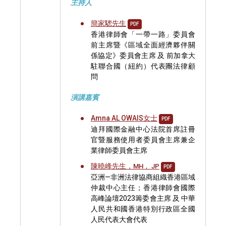
主持人
簡家驄先生
PDF
香港律師會「一帶一路」委員會
前主席暨《區域全面經濟夥伴關
係協定》委員會主席 及 前加拿大
駐聯合國（紐約）代表團法律顧
問
演講嘉賓
Amna AL OWAIS女士
PDF
迪拜國際金融中心法院首席註冊
官暨服務使用者委員會主席兼企
業律師委員會主席
陳曉峰先生，
MH， JP
PDF
亞洲—非洲法律協商組織香港區域
仲裁中心主任；香港律師會國際
高峰論壇2023籌委會主席 及 中華
人民共和國香港特別行政區全國
人民代表大會代表