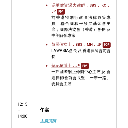
馮華健資深大律師，
SBS， KC，
JP
PDF
前香港特別行政區法律政策專
員；聯合國和平發展基金會主
席；國際法協會（香港）會長 及
中美關係專家
彭韻僖女士，
BBS， MH， JP
PDF
LAWASIA會長 及 香港律師會前會
長
蘇紹聰博士，
JP
PDF
一邦國際網上仲調中心主席 及 香
港律師會前會長暨「一帶一路」
委員會主席
12:15
午宴
–
14:00
主題演講