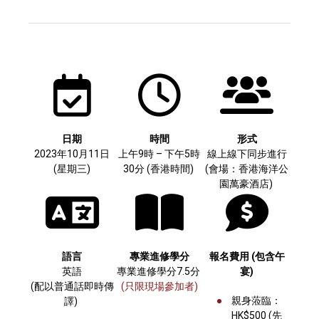
日期
時間
形式
2023年10月11日
上午9時 – 下午5時
線上線下同步進行
(星期三)
30分 (香港時間)
(會場：香港海洋公
園萬豪酒店)
語言
專業進修學分
報名費用 (包含午
英語
專業進修學分7.5分
宴
)
(配以普通話即時傳
(只限現場參加者)
親身蒞臨：
譯)
HK$500 (先