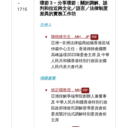
環節 3 – 分享環節：關於調解、談
–
判和拉近跨文化／語言／法律制度
17:15
差異的實務工作坊
主持人
陳曉峰先生，
MH， JP
PDF
亞洲—非洲法律協商組織香港區域
仲裁中心主任；香港律師會國際
高峰論壇2023籌委會主席 及 中華
人民共和國香港特別行政區全國
人民代表大會代表
演講嘉賓
姚定國教授，
MH
PDF
亞洲排解爭端學院創辦人兼董事
及 中華人民共和國香港特別行政
區政府律政司調解督導委員會前
委員暨評估式調解特別委員會前
主席