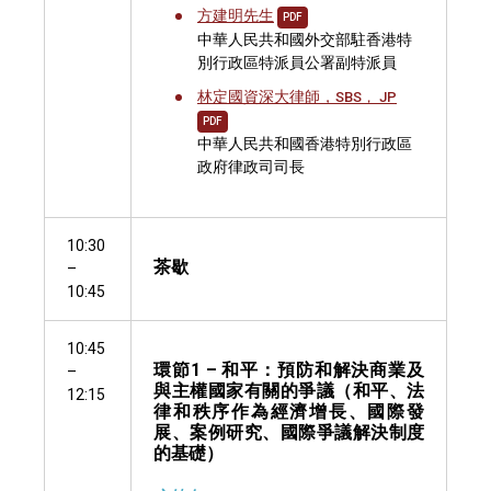
方建明先生
PDF
中華人民共和國外交部駐香港特
別行政區特派員公署副特派員
林定國資深大律師，
SBS， JP
PDF
中華人民共和國香港特別行政區
政府律政司司長
10:30
茶歇
–
10:45
10:45
環節1 – 和平：預防和解決商業及
–
與主權國家有關的爭議（和平、法
12:15
律和秩序作為經濟增長、國際發
展、案例研究、國際爭議解決制度
的基礎）