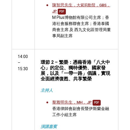
陳智思先生，
大紫荊勳賢，GBS，
JP
PDF
M Plus博物館有限公司主席；香
港社會服務聯會主席；香港泰國
商會主席 及 西九文化區管理局董
事局副主席
14:00
環節 2 – 繁榮：憑藉香港「八大中
–
心」的定位、獨特優勢、國家發
15:30
展，以及「一帶一路」倡議，實現
全面經濟復甦、共享繁榮
主持人
黎雅明先生，
MH， JP
PDF
香港律師會副會長暨伊斯蘭金融
工作小組主席
演講嘉賓