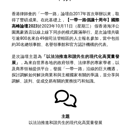
香港律師會的「一帶一路」論壇自2017年首次舉辦以來，取
得了豐碩成果。在此基礎上，
【一帶一路倡議十周年】國際
高峰論壇2023
於2023年10月11日（星期三） 假香港海洋公
園萬豪酒店以線上線下同步的模式圓滿舉行。是次論壇共吸
引逾800名來自49個司法管轄區的人士報名參加，當中包括
約30名總領事館、名譽領事館和官方認許機構的代表。
是次論壇主題為
「以法治推進和諧共生的現代化高質量發
展」
，為來自世界各地的政府領導、法律界的專家學者，以
及商界領袖提供平台，發掘「一帶一路」沿線的巨大機遇，
探討調解如何解決商業和與主權國家有關的爭議，並分享與
調解、談判、促成交易有關的實務技巧和知識。
主題
以法治推進和諧共生的現代化高質量發展