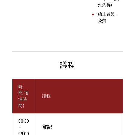
到先得)
線上參與：
免費
議程
時
間 (香
議程
港時
間)
08:30
登記
–
09:00