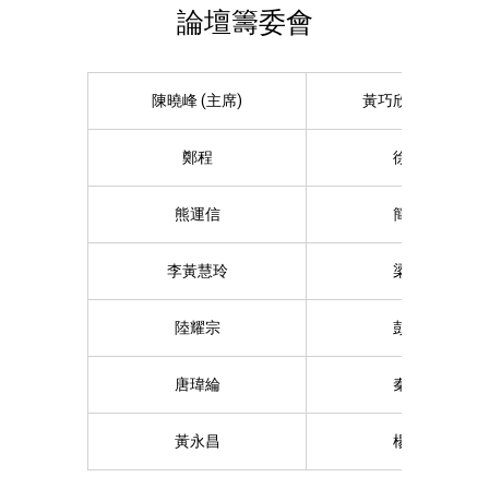
論壇籌委會
陳曉峰 (主席)
黃巧欣 (副主席)
鄭程
徐凱怡
熊運信
簡家驄
李黃慧玲
梁毅翔
陸耀宗
彭韻僖
唐瑋綸
秦覺忠
黃永昌
楊慕嫦