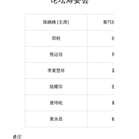
陈晓峰 (主席)
黄巧欣 (副主席)
郑程
徐凯怡
熊运信
简家骢
李黄慧玲
梁毅翔
陆耀宗
彭韵僖
唐玮纶
秦觉忠
黄永昌
杨慕嫦
备注: