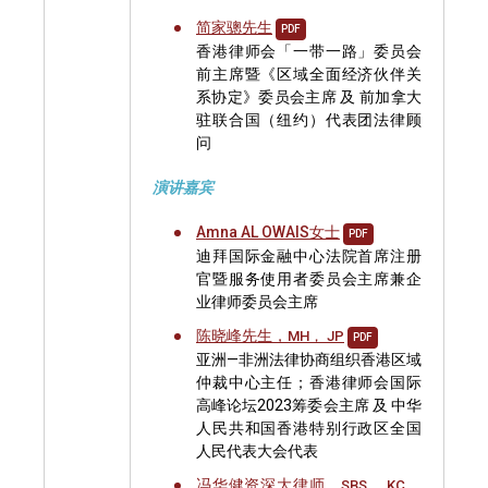
简家骢先生
PDF
香港律师会「一带一路」委员会
前主席暨《区域全面经济伙伴关
系协定》委员会主席 及 前加拿大
驻联合国（纽约）代表团法律顾
问
演讲嘉宾
Amna AL OWAIS女士
PDF
迪拜国际金融中心法院首席注册
官暨服务使用者委员会主席兼企
业律师委员会主席
陈晓峰先生，
MH， JP
PDF
亚洲—非洲法律协商组织香港区域
仲裁中心主任；香港律师会国际
高峰论坛2023筹委会主席 及 中华
人民共和国香港特别行政区全国
人民代表大会代表
冯华健资深大律师，
SBS， KC，