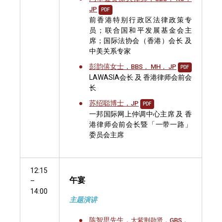
JP
PDF
前香港特别行政区法律政策专
员；联合国和平发展基金会主
席；国际法协会（香港）会长 及
中美关系专家
彭韵僖女士，
BBS， MH， JP
PDF
LAWASIA会长 及 香港律师会前会
长
苏绍聪博士，
JP
PDF
一邦国际网上仲调中心主席 及 香
港律师会前会长暨「一带一路」
委员会主席
12:15
午宴
–
14:00
主题演讲
陈智思先生，
大紫荆勋贤，GBS，