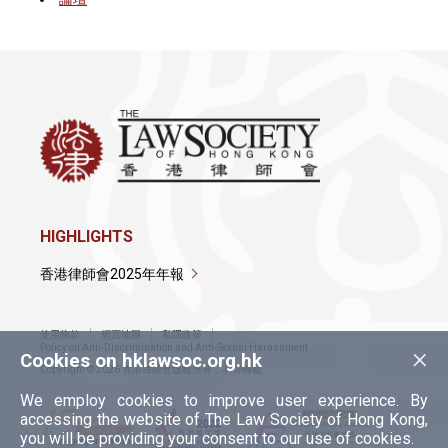
HIGHLIGHTS
香港律師會2025年年報
使用條款
網頁地圖
私隱政策
×
Policy on Anti-Discrimination and Anti-Sexual Harassment
Cookies on hklawsoc.org.hk
Copyright © 2026 香港律師會版權所有，不得轉載
We employ cookies to improve user experience. By
accessing the website of The Law Society of Hong Kong,
you will be providing your consent to our use of cookies.