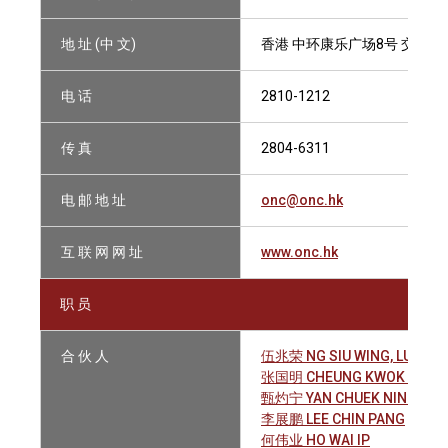
地 址 (中 文)
香港 中环康乐广场8号 交易广
电 话
2810-1212
传 真
2804-6311
电 邮 地 址
onc@onc.hk
互 联 网 网 址
www.onc.hk
职 员
合 伙 人
伍兆荣 NG SIU WING, LUDWIG
张国明 CHEUNG KWOK MING
甄灼宁 YAN CHUEK NING
李展鹏 LEE CHIN PANG
何伟业 HO WAI IP