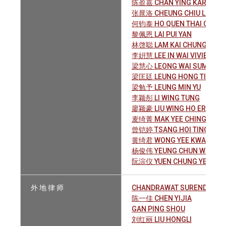
陈盈嘉 CHAN YING KAR
张晁洛 CHEUNG CHIU LOK
何钧泰 HO QUEN THAI CHRIS
黎佩恩 LAI PUI YAN
林啓聪 LAM KAI CHUNG
李姸慧 LEE IN WAI VIVIEN
梁慧心 LEONG WAI SUM
梁匡廷 LEUNG HONG TING
梁勉予 LEUNG MIN YU
李颖彤 LI WING TUNG
廖颖豪 LIU WING HO ERIC
麦绮菁 MAK YEE CHING
曾铠婷 TSANG HOI TING
黄绮君 WONG YEE KWAN
杨俊伟 YEUNG CHUN WAI
阮淙仪 YUEN CHUNG YEE
外 地 律 师
CHANDRAWAT SURENDRA S
陈一佳 CHEN YIJIA
GAN PING SHOU
刘红丽 LIU HONGLI