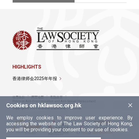
HIGHLIGHTS
香港律师会2025年年报
使用条款
网页地图
私隐政策
×
Policy on Anti-Discrimination and Anti-Sexual Harassment
Cookies on hklawsoc.org.hk
Copyright © 2026 香港律师会版权所有，不得转载
We employ cookies to improve user experience. By
accessing the website of The Law Society of Hong Kong,
you will be providing your consent to our use of cookies.