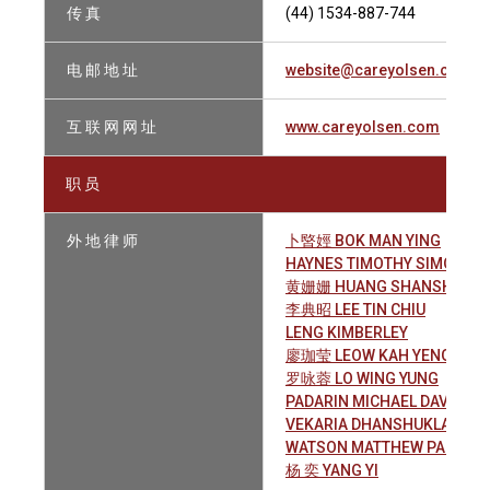
传 真
(44) 1534-887-744
电 邮 地 址
website@careyolsen.com
互 联 网 网 址
www.careyolsen.com
职 员
外 地 律 师
卜暋娙 BOK MAN YING
HAYNES TIMOTHY SIMON
黄姗姗 HUANG SHANSHAN
李典昭 LEE TIN CHIU
LENG KIMBERLEY
廖珈莹 LEOW KAH YENG
罗咏蓉 LO WING YUNG
PADARIN MICHAEL DAVID
VEKARIA DHANSHUKLAL NA
WATSON MATTHEW PAUL
杨 奕 YANG YI