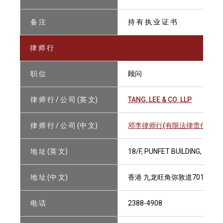
备 注
持 有 执 业 证 书
律 师 行
职 位
顾问
律 师 行 / 公 司 (英 文)
TANG, LEE & CO. LLP
律 师 行 / 公 司 (中 文)
邓李律师行(有限法律责任合伙
地 址 (英 文)
18/F, PUNFET BUILDING, 70
地 址 (中 文)
香港 九龙旺角弥敦道701号 番
电 话
2388-4908