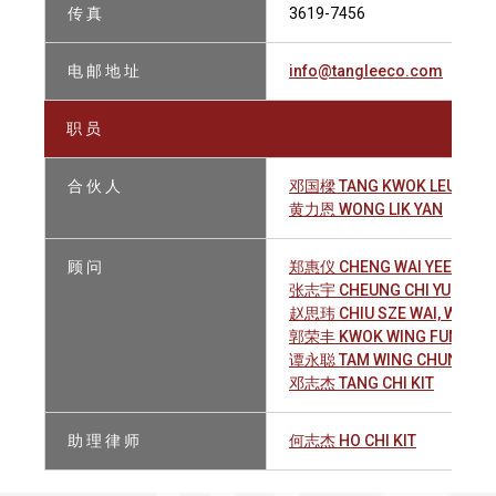
传 真
3619-7456
电 邮 地 址
info@tangleeco.com
职 员
合 伙 人
邓国樑 TANG KWOK LEUNG, 
黄力恩 WONG LIK YAN
顾 问
郑惠仪 CHENG WAI YEE PHYL
张志宇 CHEUNG CHI YU
赵思玮 CHIU SZE WAI, WILFR
郭荣丰 KWOK WING FUNG
谭永聪 TAM WING CHUNG GA
邓志杰 TANG CHI KIT
助 理 律 师
何志杰 HO CHI KIT