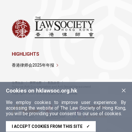
HIGHLIGHTS
香港律师会2025年年报
使用条款
网页地图
私隐政策
×
Policy on Anti-Discrimination and Anti-Sexual Harassment
Cookies on hklawsoc.org.hk
Copyright © 2026 香港律师会版权所有，不得转载
We employ cookies to improve user experience. By
accessing the website of The Law Society of Hong Kong,
you will be providing your consent to our use of cookies.
I ACCEPT COOKIES FROM THIS SITE
✓