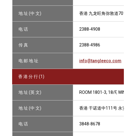
地 址 (中 文)
香港 九龙旺角弥敦道701号 番
电 话
2388-4908
传 真
2388-4986
电 邮 地 址
info@tangleeco.com
香 港 分 行 (1)
地 址 (英 文)
ROOM 1801-3, 18/F, WING 
地 址 (中 文)
香港 干诺道中111号 永安中心1
电 话
3848-8678