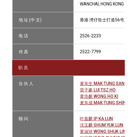
WANCHAI, HONG KONG
地 址 (中 文)
香港 湾仔告士打道56号东亚银
电 话
2526-2233
传 真
2522-7799
职 员
合 伙 人
麦东生 MAK TUNG SANG
雷子豪 LUI TSZ HO
黄浩麒 WONG HO KI
麦东成 MAK TUNG SHING, AL
顾 问
叶嘉麟 IP KA LUN
沈玉麟 SHUM YUK LUN
黄淑玲 WONG SHUK LING, JA