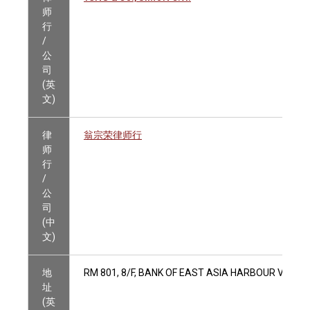
师
行
/
公
司
(英
文)
律
翁宗荣律师行
师
行
/
公
司
(中
文)
地
RM 801, 8/F, BANK OF EAST ASIA HARBOUR VIEW
址
(英