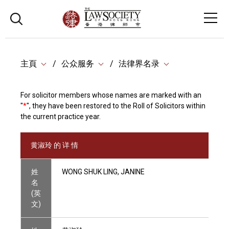
主頁
公众服务
法律界名录
For solicitor members whose names are marked with an
"
*
", they have been restored to the Roll of Solicitors within
the current practice year.
黄淑玲 的 详 情
姓
WONG SHUK LING, JANINE
名
(英
文)