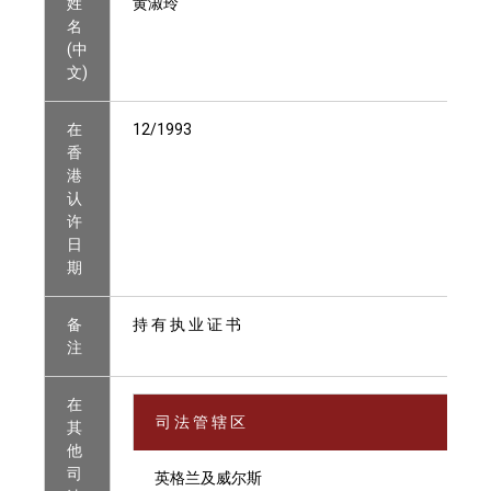
姓
黄淑玲
名
(中
文)
在
12/1993
香
港
认
许
日
期
备
持 有 执 业 证 书
注
在
司 法 管 辖 区
其
他
司
英格兰及威尔斯