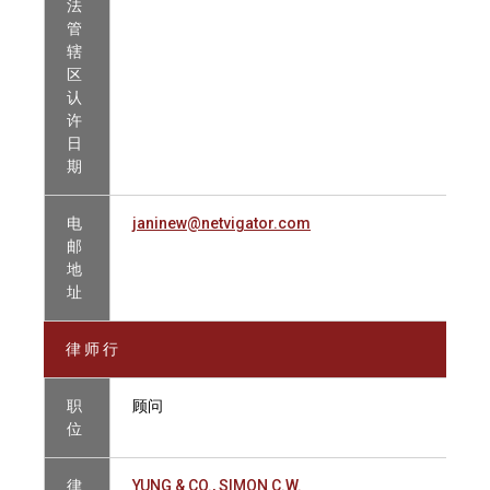
法
管
辖
区
认
许
日
期
电
janinew@netvigator.com
邮
地
址
律 师 行
职
顾问
位
律
YUNG & CO., SIMON C.W.