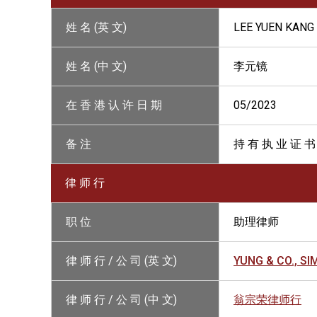
姓 名 (英 文)
LEE YUEN KANG
姓 名 (中 文)
李元镜
在 香 港 认 许 日 期
05/2023
备 注
持 有 执 业 证 书
律 师 行
职 位
助理律师
律 师 行 / 公 司 (英 文)
YUNG & CO., SI
律 师 行 / 公 司 (中 文)
翁宗荣律师行