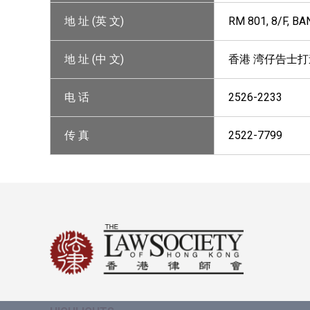
地 址 (英 文)
RM 801, 8/F, 
地 址 (中 文)
香港 湾仔告士打
电 话
2526-2233
传 真
2522-7799