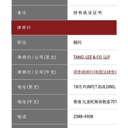
备 注
持 有 执 业 证 书
律 师 行
职 位
顾问
律 师 行 / 公 司 (英 文)
TANG, LEE & CO. LLP
律 师 行 / 公 司 (中 文)
邓李律师行(有限法律责任合伙
地 址 (英 文)
18/F, PUNFET BUILDING, 70
地 址 (中 文)
香港 九龙旺角弥敦道701号 番
电 话
2388-4908