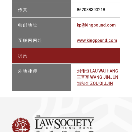
传 真
862038390218
电 邮 地 址
kp@kingpound.com
互 联 网 网 址
www.kingpound.com
职 员
外 地 律 师
刘伟恒 LAU WAI HANG
王晋军 WANG JINJUN
邹秋金 ZOU QIUJIN