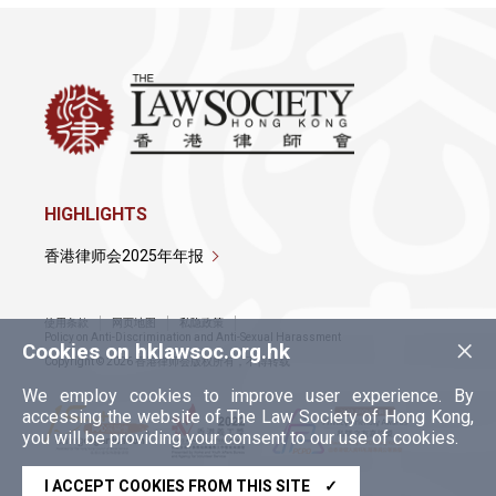
HIGHLIGHTS
香港律师会2025年年报
使用条款
网页地图
私隐政策
×
Policy on Anti-Discrimination and Anti-Sexual Harassment
Cookies on hklawsoc.org.hk
Copyright © 2026 香港律师会版权所有，不得转载
We employ cookies to improve user experience. By
accessing the website of The Law Society of Hong Kong,
you will be providing your consent to our use of cookies.
I ACCEPT COOKIES FROM THIS SITE
✓