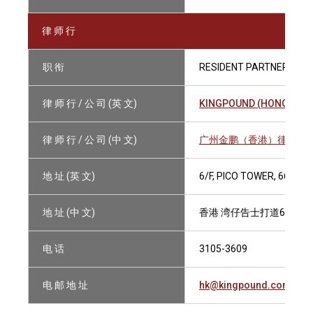
律 师 行
职 衔
RESIDENT PARTNER
律 师 行 / 公 司 (英 文)
KINGPOUND (HONG KONG
律 师 行 / 公 司 (中 文)
广州金鹏（香港）律师事务
地 址 (英 文)
6/F, PICO TOWER, 66 G
地 址 (中 文)
香港 湾仔告士打道66号 
电 话
3105-3609
电 邮 地 址
hk@kingpound.com