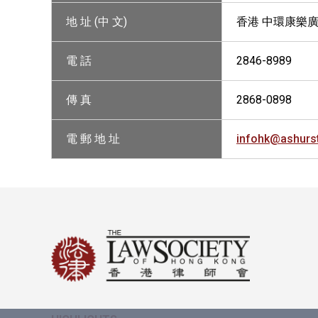
地 址 (中 文)
香港 中環康樂廣場
電 話
2846-8989
傳 真
2868-0898
電 郵 地 址
infohk@ashurs