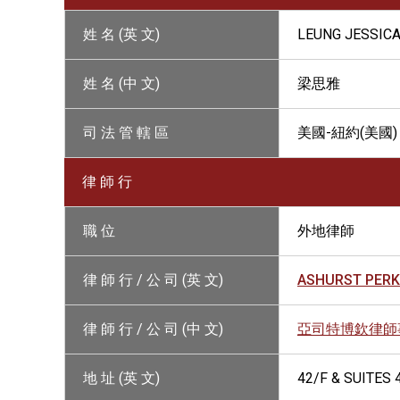
姓 名 (英 文)
LEUNG JESSICA
姓 名 (中 文)
梁思雅
司 法 管 轄 區
美國-紐約(美國)
律 師 行
職 位
外地律師
律 師 行 / 公 司 (英 文)
ASHURST PERK
律 師 行 / 公 司 (中 文)
亞司特博欽律師
地 址 (英 文)
42/F & SUITES