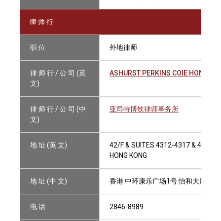
律 师 行
职 位
外地律师
律 师 行 / 公 司 (英
ASHURST PERKINS COIE HONG K
文)
律 师 行 / 公 司 (中
亚司特博钦律师事务所
文)
地 址 (英 文)
42/F & SUITES 4312-4317 & 4304A
HONG KONG
地 址 (中 文)
香港 中环康乐广场1号 怡和大厦42楼及4
电 话
2846-8989