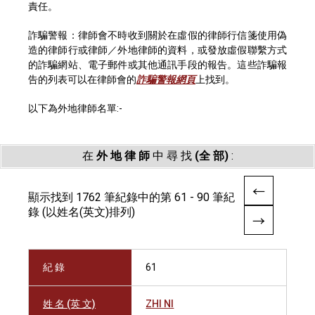
責任。
詐騙警報：律師會不時收到關於在虛假的律師行信箋使用偽
造的律師行或律師／外地律師的資料，或發放虛假聯繫方式
的詐騙網站、電子郵件或其他通訊手段的報告。這些詐騙報
告的列表可以在律師會的
詐騙警報網頁
上找到。
以下為外地律師名單:-
在
外 地 律 師
中 尋 找
(全 部)
:
顯示找到 1762 筆紀錄中的第 61 - 90 筆紀
錄 (以姓名(英文)排列)
紀 錄
61
姓 名 (英 文)
ZHI NI