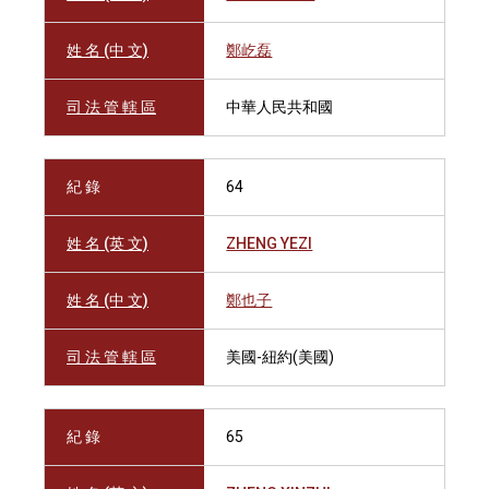
姓 名 (中 文)
鄭屹磊
司 法 管 轄 區
中華人民共和國
紀 錄
64
姓 名 (英 文)
ZHENG YEZI
姓 名 (中 文)
鄭也子
司 法 管 轄 區
美國-紐約(美國)
紀 錄
65