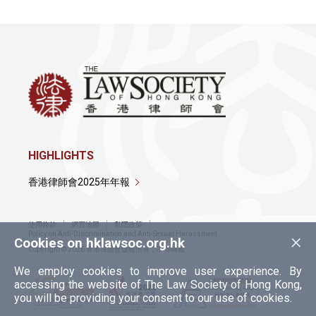
HIGHLIGHTS
香港律師會2025年年報
使用條款
網頁地圖
私隱政策
×
Policy on Anti-Discrimination and Anti-Sexual Harassment
Cookies on hklawsoc.org.hk
Copyright © 2026 香港律師會版權所有，不得轉載
We employ cookies to improve user experience. By
accessing the website of The Law Society of Hong Kong,
you will be providing your consent to our use of cookies.