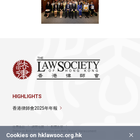
HIGHLIGHTS
香港律師會2025年年報
使用條款
網頁地圖
私隱政策
×
Policy on Anti-Discrimination and Anti-Sexual Harassment
Cookies on hklawsoc.org.hk
Copyright © 2026 香港律師會版權所有，不得轉載