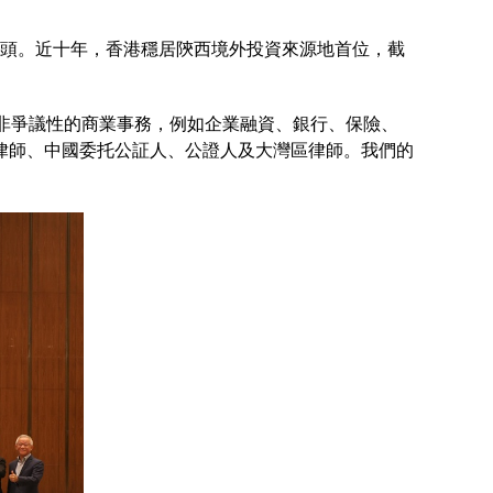
發展勢頭。近十年，香港穩居陝西境外投資來源地首位，截
非爭議性的商業事務，例如企業融資、銀行、保險、
律師、中國委托公証人、公證人及大灣區律師。我們的