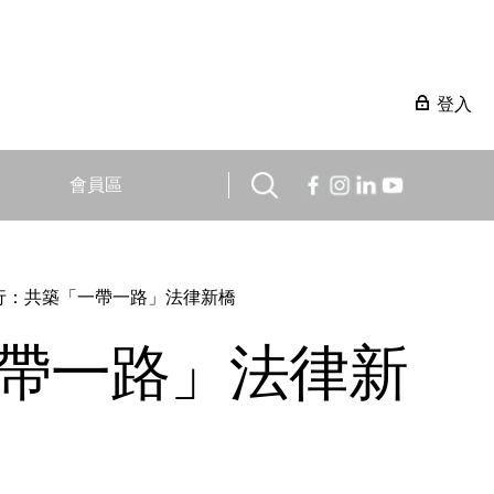
登入
會員區
行：共築「一帶一路」法律新橋
帶一路」法律新