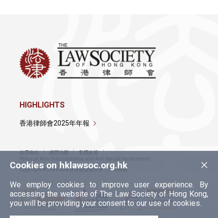
HIGHLIGHTS
香港律師會2025年年報
使用條款
網頁地圖
私隱政策
×
Policy on Anti-Discrimination and Anti-Sexual Harassment
Cookies on hklawsoc.org.hk
Copyright © 2026 香港律師會版權所有，不得轉載
We employ cookies to improve user experience. By
accessing the website of The Law Society of Hong Kong,
you will be providing your consent to our use of cookies.