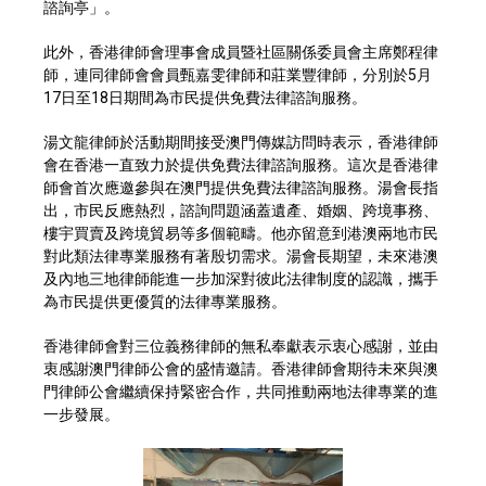
諮詢亭」。
此外，香港律師會理事會成員暨社區關係委員會主席鄭程律
師，連同律師會會員甄嘉雯律師和莊業豐律師，分別於5月
17日至18日期間為市民提供免費法律諮詢服務。
湯文龍律師於活動期間接受澳門傳媒訪問時表示，香港律師
會在香港一直致力於提供免費法律諮詢服務。這次是香港律
師會首次應邀參與在澳門提供免費法律諮詢服務。湯會長指
出，市民反應熱烈，諮詢問題涵蓋遺產、婚姻、跨境事務、
樓宇買賣及跨境貿易等多個範疇。他亦留意到港澳兩地市民
對此類法律專業服務有著殷切需求。湯會長期望，未來港澳
及內地三地律師能進一步加深對彼此法律制度的認識，攜手
為市民提供更優質的法律專業服務。
香港律師會對三位義務律師的無私奉獻表示衷心感謝，並由
衷感謝澳門律師公會的盛情邀請。香港律師會期待未來與澳
門律師公會繼續保持緊密合作，共同推動兩地法律專業的進
一步發展。