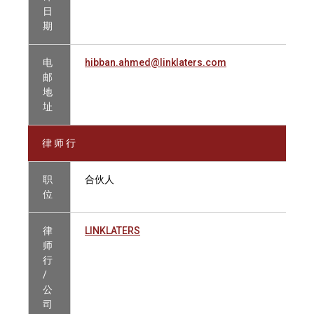
日
期
电
hibban.ahmed@linklaters.com
邮
地
址
律 师 行
职
合伙人
位
律
LINKLATERS
师
行
/
公
司