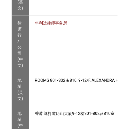
(英
文)
律
年利达律师事务所
师
行
/
公
司
(中
文)
地
ROOMS 801-802 & 810, 9-12/F, ALEXANDRA HOUS
址
(英
文)
地
香港 遮打道历山大厦9-12楼801-802及810室
址
(中