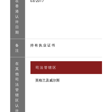
在
03/2017
香
港
认
许
日
期
备
持 有 执 业 证 书
注
在
司 法 管 辖 区
其
他
司
英格兰及威尔斯
法
管
辖
区
认
许