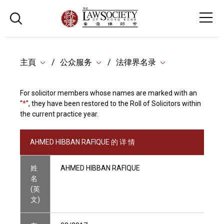
主頁
公众服务
法律界名录
For solicitor members whose names are marked with an
"
*
", they have been restored to the Roll of Solicitors within
the current practice year.
AHMED HIBBAN RAFIQUE 的 详 情
姓
AHMED HIBBAN RAFIQUE
名
(英
文)