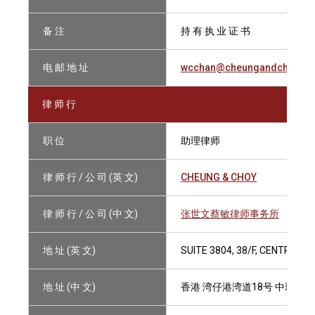
备 注
持 有 执 业 证 书
电 邮 地 址
wcchan@cheungandchoy.c
律 师 行
职 位
助理律师
律 师 行 / 公 司 (英 文)
CHEUNG & CHOY
律 师 行 / 公 司 (中 文)
张世文蔡敏律师事务所
地 址 (英 文)
SUITE 3804, 38/F, CENTRAL
地 址 (中 文)
香港 湾仔港湾道18号 中环广场3