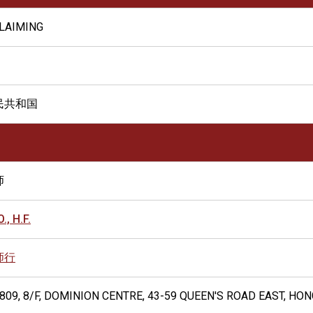
LAIMING
民共和国
师
., H.F.
师行
809, 8/F, DOMINION CENTRE, 43-59 QUEEN'S ROAD EAST, HO