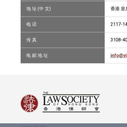
地 址 (中 文)
香港 皇
电 话
2117-1
传 真
3108-4
电 邮 地 址
info@y