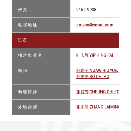
传 真
2152-9908
电 邮 地 址
soivan@ymail.com
职 员
独 营 执 业 者
叶庆辉 YIP HING FAI
顾 问
柯晓宇 NGAW HIU YUE, HUGO
苏志浩 SO CHI HO
助 理 律 师
张智芳 CHEUNG CHI FONG
外 地 律 师
张来明 ZHANG LAIMING