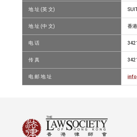
地 址 (英 文)
SUI
地 址 (中 文)
香港
电 话
342
传 真
342
电 邮 地 址
inf