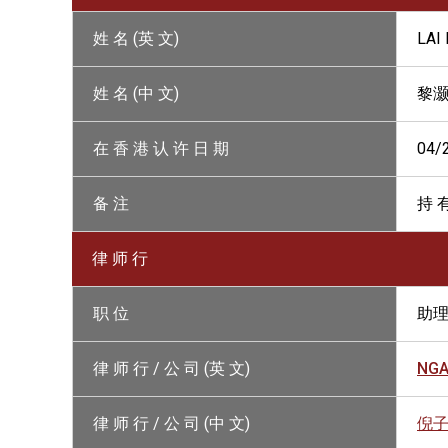
姓 名 (英 文)
LAI
姓 名 (中 文)
黎
在 香 港 认 许 日 期
04/
备 注
持 
律 师 行
职 位
助
律 师 行 / 公 司 (英 文)
NGA
律 师 行 / 公 司 (中 文)
倪