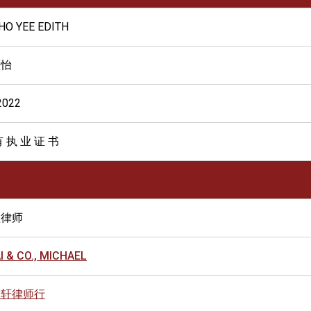
 HO YEE EDITH
灏怡
2022
有 执 业 证 书
理律师
I & CO., MICHAEL
子轩律师行