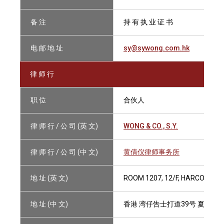
备 注
持 有 执 业 证 书
电 邮 地 址
sy@sywong.com.hk
律 师 行
职 位
合伙人
律 师 行 / 公 司 (英 文)
WONG & CO., S.Y.
律 师 行 / 公 司 (中 文)
黄倩仪律师事务所
地 址 (英 文)
ROOM 1207, 12/F, HARCOURT 
地 址 (中 文)
香港 湾仔告士打道39号 夏悫大厦