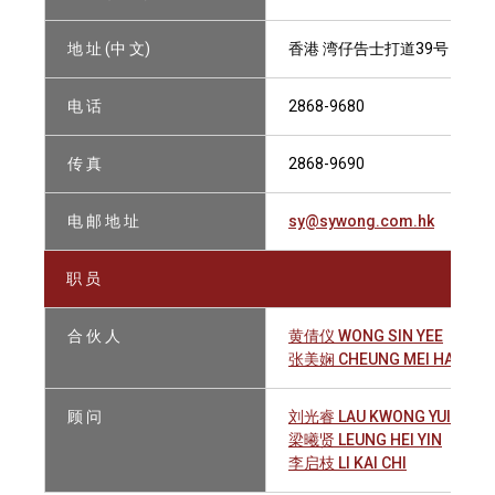
地 址 (中 文)
香港 湾仔告士打道39号 夏悫大
电 话
2868-9680
传 真
2868-9690
电 邮 地 址
sy@sywong.com.hk
职 员
合 伙 人
黄倩仪 WONG SIN YEE
张美娴 CHEUNG MEI HAN
顾 问
刘光睿 LAU KWONG YUI
梁曦贤 LEUNG HEI YIN
李启枝 LI KAI CHI