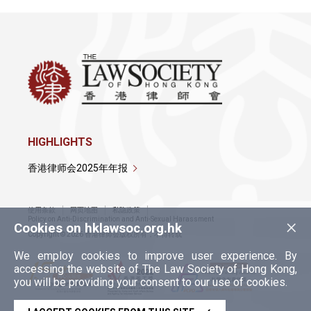
HIGHLIGHTS
香港律师会2025年年报
使用条款
网页地图
私隐政策
×
Policy on Anti-Discrimination and Anti-Sexual Harassment
Cookies on hklawsoc.org.hk
Copyright © 2026 香港律师会版权所有，不得转载
We employ cookies to improve user experience. By
accessing the website of The Law Society of Hong Kong,
you will be providing your consent to our use of cookies.