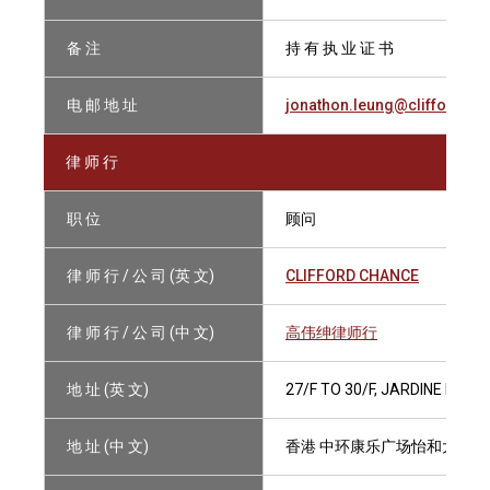
备 注
持 有 执 业 证 书
电 邮 地 址
jonathon.leung@cliffordch
律 师 行
职 位
顾问
律 师 行 / 公 司 (英 文)
CLIFFORD CHANCE
律 师 行 / 公 司 (中 文)
高伟绅律师行
地 址 (英 文)
27/F TO 30/F, JARDINE HOU
地 址 (中 文)
香港 中环康乐广场怡和大厦27