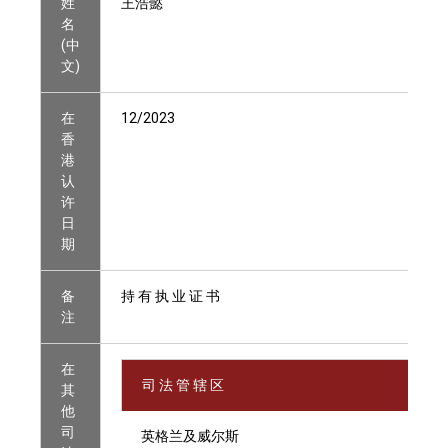
姓
王浩懿
名
(中
文)
在
12/2023
香
港
认
许
日
期
备
持 有 执 业 证 书
注
在
司 法 管 辖 区
其
他
司
英格兰及威尔斯