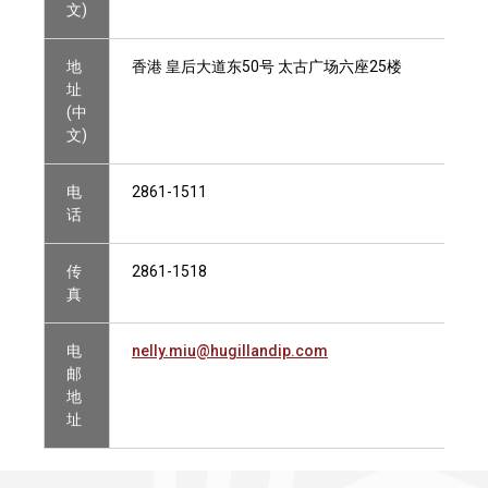
文)
地
香港 皇后大道东50号 太古广场六座25楼
址
(中
文)
电
2861-1511
话
传
2861-1518
真
电
nelly.miu@hugillandip.com
邮
地
址