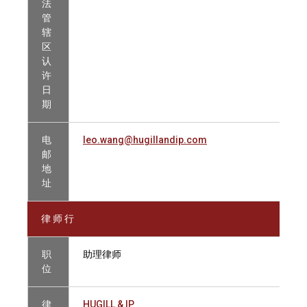
法
管
辖
区
认
许
日
期
电
leo.wang@hugillandip.com
邮
地
址
律 师 行
职
助理律师
位
律
HUGILL & IP