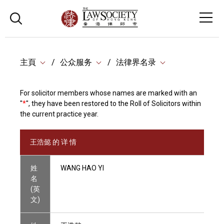
主頁
公众服务
法律界名录
For solicitor members whose names are marked with an
"
*
", they have been restored to the Roll of Solicitors within
the current practice year.
王浩懿 的 详 情
姓
WANG HAO YI
名
(英
文)