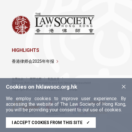
HIGHLIGHTS
香港律师会2025年年报
使用条款
网页地图
私隐政策
×
Policy on Anti-Discrimination and Anti-Sexual Harassment
Cookies on hklawsoc.org.hk
Copyright © 2026 香港律师会版权所有，不得转载
We employ cookies to improve user experience. By
accessing the website of The Law Society of Hong Kong,
you will be providing your consent to our use of cookies.
I ACCEPT COOKIES FROM THIS SITE
✓