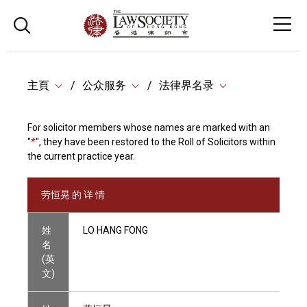
主頁
公众服务
法律界名录
For solicitor members whose names are marked with an
"
*
", they have been restored to the Roll of Solicitors within
the current practice year.
劳恒晃 的 详 情
姓
LO HANG FONG
名
(英
文)