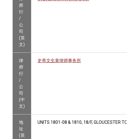
师
行
/
公
司
(英
文)
律
史蒂文生黄律师事务所
师
行
/
公
司
(中
文)
地
UNITS 1801-08 & 1810, 18/F, GLOUCESTER TOWER
址
(英