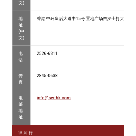
文)
地
香港 中环皇后大道中15号 置地广场告罗士打大厦18楼18
址
(中
文)
电
2526-6311
话
传
2845-0638
真
电
info@sw-hk.com
邮
地
址
律 师 行