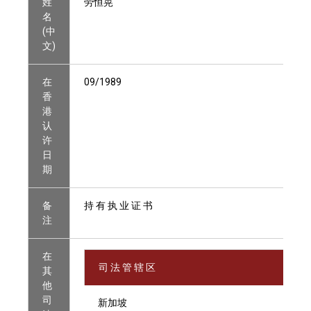
姓
劳恒晃
名
(中
文)
在
09/1989
香
港
认
许
日
期
备
持 有 执 业 证 书
注
在
司 法 管 辖 区
其
他
司
新加坡