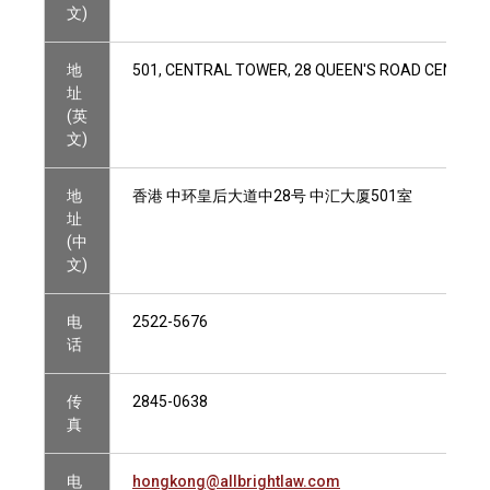
文)
地
501, CENTRAL TOWER, 28 QUEEN'S ROAD CENTRAL
址
(英
文)
地
香港 中环皇后大道中28号 中汇大厦501室
址
(中
文)
电
2522-5676
话
传
2845-0638
真
电
hongkong@allbrightlaw.com