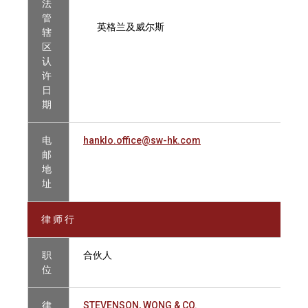
法
管
英格兰及威尔斯
辖
区
认
许
日
期
电
hanklo.office@sw-hk.com
邮
地
址
律 师 行
职
合伙人
位
律
STEVENSON, WONG & CO.