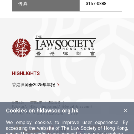
传 真
3157-0888
HIGHLIGHTS
香港律师会2025年年报
使用条款
网页地图
私隐政策
×
Policy on Anti-Discrimination and Anti-Sexual Harassment
Cookies on hklawsoc.org.hk
Copyright © 2026 香港律师会版权所有，不得转载
We employ cookies to improve user experience. By
accessing the website of The Law Society of Hong Kong,
you will be providing your consent to our use of cookies.