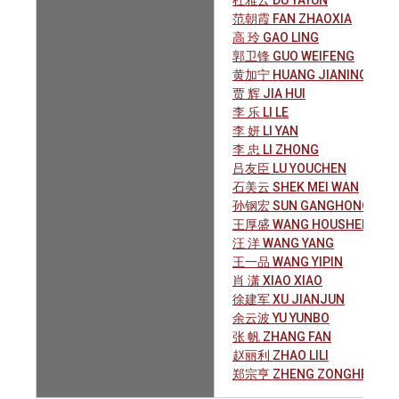
杜雅云 DU YAYUN
范朝霞 FAN ZHAOXIA
高 玲 GAO LING
郭卫锋 GUO WEIFENG
黄加宁 HUANG JIANING
贾 辉 JIA HUI
李 乐 LI LE
李 妍 LI YAN
李 忠 LI ZHONG
吕友臣 LU YOUCHEN
石美云 SHEK MEI WAN
孙钢宏 SUN GANGHONG
王厚盛 WANG HOUSHENG
汪 洋 WANG YANG
王一品 WANG YIPIN
肖 潇 XIAO XIAO
徐建军 XU JIANJUN
余云波 YU YUNBO
张 帆 ZHANG FAN
赵丽利 ZHAO LILI
郑宗亨 ZHENG ZONGHENG