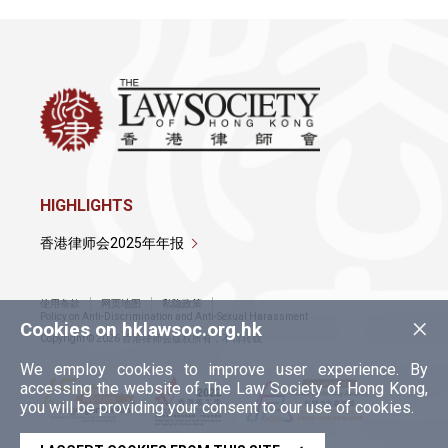
HIGHLIGHTS
香港律师会2025年年报
使用条款
网页地图
私隐政策
×
Policy on Anti-Discrimination and Anti-Sexual Harassment
Cookies on hklawsoc.org.hk
Copyright © 2026 香港律师会版权所有，不得转载
We employ cookies to improve user experience. By
accessing the website of The Law Society of Hong Kong,
you will be providing your consent to our use of cookies.