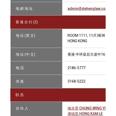
电 邮 地 址
admin@dehenglaw.com.hk
香 港 分 行 (2)
地 址 (英 文)
ROOM 1111, 11/F, NEW WORL
HONG KONG
地 址 (中 文)
香港 中环皇后大道中16-18号 
电 话
2186-5777
传 真
3168-5222
职 员
合 伙 人
锺永贤 CHUNG WING YIN
康锦里 HONG KAM LE