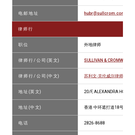
电 邮 地 址
hubr@sullcrom.com
律 师 行
职 位
外地律师
律 师 行 / 公 司 (英 文)
SULLIVAN & CROMWELL (
律 师 行 / 公 司 (中 文)
苏利文‧克伦威尔律师事务所
地 址 (英 文)
20/F, ALEXANDRA HOUSE,
地 址 (中 文)
香港 中环遮打道18号历山大
电 话
2826-8688