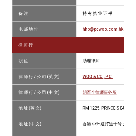
备 注
持 有 执 业 证 书
电 邮 地 址
hhp@pcwoo.com.hk
律 师 行
职 位
助理律师
律 师 行 / 公 司 (英 文)
WOO & CO., P.C.
律 师 行 / 公 司 (中 文)
胡百全律师事务所
地 址 (英 文)
RM 1225, PRINCE'S BUILDI
地 址 (中 文)
香港 中环遮打道十号 太子