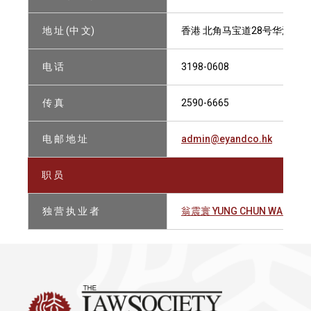
地 址 (中 文)
香港 北角马宝道28号华汇中心2
电 话
3198-0608
传 真
2590-6665
电 邮 地 址
admin@eyandco.hk
职 员
独 营 执 业 者
翁震寰 YUNG CHUN WAN