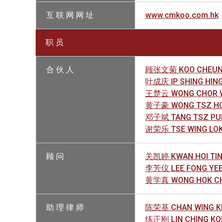
互 联 网 网 址
www.cmkoo.com.hk
职 员
合 伙 人
顾张文菊 KOO CHEUNG
叶成庆 IP SHING HIN
王楚云 WONG CHOR 
黄子豪 WONG TSZ H
邓子斌 TANG TSZ PU
谢荣乐 TSE WING LOK
顾 问
关凯婷 KWAN HOI TIN
李芳仪 LEE FONG YEE
黄学真 WONG HOK CH
助 理 律 师
陈荣基 CHAN WING K
练正刚 LIN CHING KON