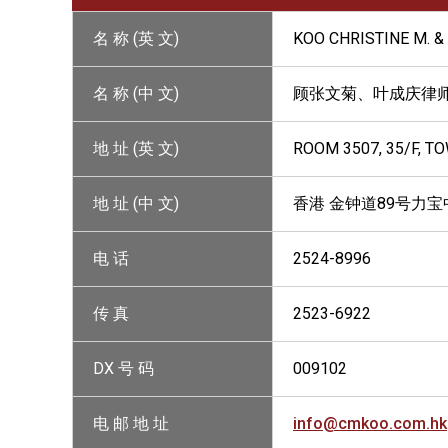
名 称 (英 文)
KOO CHRISTINE M. & 
名 称 (中 文)
顾张文菊、叶成庆律
地 址 (英 文)
ROOM 3507, 35/F, T
地 址 (中 文)
香港 金钟道89号力宝中
电 话
2524-8996
传 真
2523-6922
DX 号 码
009102
电 邮 地 址
info@cmkoo.com.hk