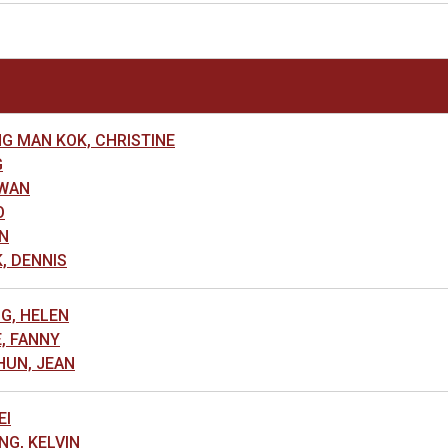
 MAN KOK, CHRISTINE
G
WAN
O
N
, DENNIS
G, HELEN
, FANNY
UN, JEAN
EI
G, KELVIN