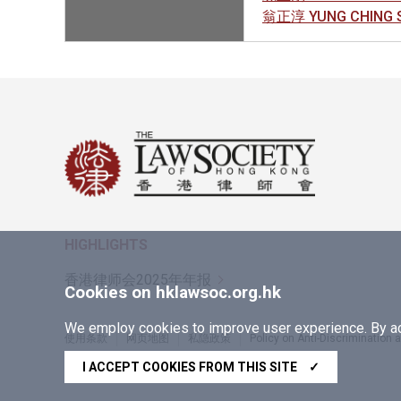
翁正淳 YUNG CHING 
HIGHLIGHTS
香港律师会2025年年报
Cookies on hklawsoc.org.hk
We employ cookies to improve user experience. By acc
使用条款
网页地图
私隐政策
Policy on Anti-Discrimination
Copyright © 2026 香港律师会版权所有，不得转载
I ACCEPT COOKIES FROM THIS SITE
✓