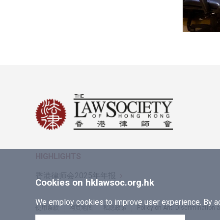
HIGHLIGHTS
香港律师会2025年年报
Cookies on hklawsoc.org.hk
We employ cookies to improve user experience. By acc
使用条款
网页地图
私隐政策
Policy on Anti-Discrimination