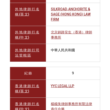
外 地 律 師 行 名
SILKROAD, ANCHORITE &
稱 (英 文)
SAGE (HONG KONG) LAW
FIRM
外 地 律 師 行 名
北京錦路安生（香港）律師
稱 (中 文)
事務所
外 地 律 師 行 司
中華人民共和國
法 管 轄 區
紀 錄
9
香 港 律 師 行 名
YYC LEGAL LLP
稱 (英 文)
香 港 律 師 行 名
楊楊朱律師事務所有限法律
稱 (中 文)
責任合夥