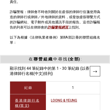
責任。
詐騙警報：律師會不時收到關於在虛假的律師行信箋使用偽
造的律師行或律師／外地律師的資料，或發放虛假聯繫方式
的詐騙網站、電子郵件或其他通訊手段的報告。這些詐騙報
告的列表可以在律師會的
詐騙警報網頁
上找到。
以下為根據《法律執業者條例》第IIIA部註冊的聯營組織名
單：
在
聯 營 組 織
中 尋 找
(全 部)
:
顯示找到 44 筆紀錄中的第 1 - 30 筆紀錄 (以香
港律師行名稱(中文)排列)
紀 錄
1
香 港 律 師 行 名
LOONG & YEUNG
稱 (英 文)