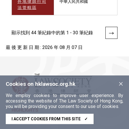
外 地 律 師 行 司
中華人民共和國
法 管 轄 區
顯示找到 44 筆紀錄中的第 1 - 30 筆紀錄
最 後 更 新 日 期 : 2026 年 08 月 07 日
×
Cookies on hklawsoc.org.hk
We employ cookies to improve user experience. By
accessing the website of The Law Society of Hong Kong,
you will be providing your consent to our use of cookies.
HIGHLIGHTS
I ACCEPT COOKIES FROM THIS SITE
✓
香港律師會2025年年報