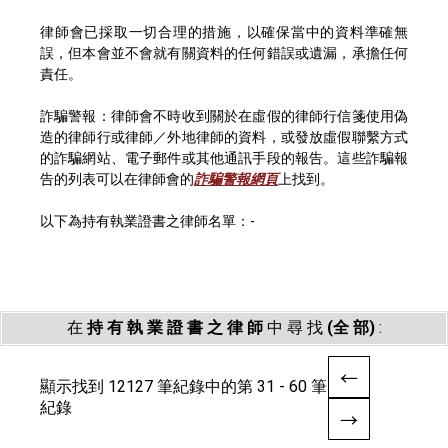
律師會已採取一切合理的措施，以確保當中的資料準確無
誤，但本會並不會就有關資料的任何錯誤或遺漏，承擔任何
責任。
詐騙警報：律師會不時收到關於在虛假的律師行信箋使用偽
造的律師行或律師／外地律師的資料，或發放虛假聯繫方式
的詐騙網站、電子郵件或其他通訊手段的報告。這些詐騙報
告的列表可以在律師會的
詐騙警報網頁
上找到。
以下為持有執業證書之律師名單：-
在
持 有 執 業 證 書 之 律 師
中 尋 找
(全 部)
:
顯示找到 12127 筆紀錄中的第 31 - 60 筆
紀錄