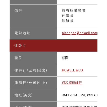
備 註
持 有 執 業 證 書
仲 裁 員
調 解 員
電 郵 地 址
alanngan@howell.com.hk
律 師 行
職 位
顧問
律 師 行 / 公 司 (英 文)
HOWELL & CO.
律 師 行 / 公 司 (中 文)
何和禮律師行
地 址 (英 文)
RM 1202A, 12/F, WING ON H