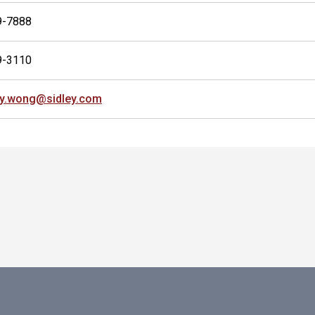
9-7888
9-3110
hy.wong@sidley.com