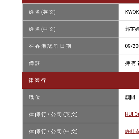
姓 名 (英 文)
KWOK 
姓 名 (中 文)
郭芷
在 香 港 認 許 日 期
09/20
備 註
持 有 
律 師 行
職 位
顧問
律 師 行 / 公 司 (英 文)
HUI D
律 師 行 / 公 司 (中 文)
許杜