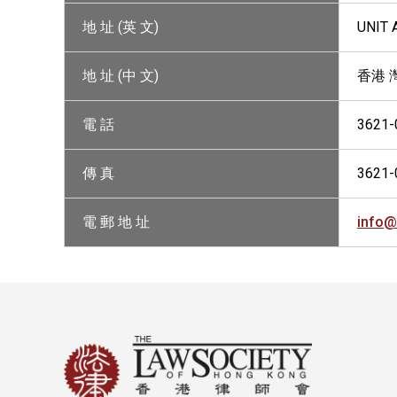
地 址 (英 文)
UNIT 
地 址 (中 文)
香港 
電 話
3621-
傳 真
3621-
電 郵 地 址
info@