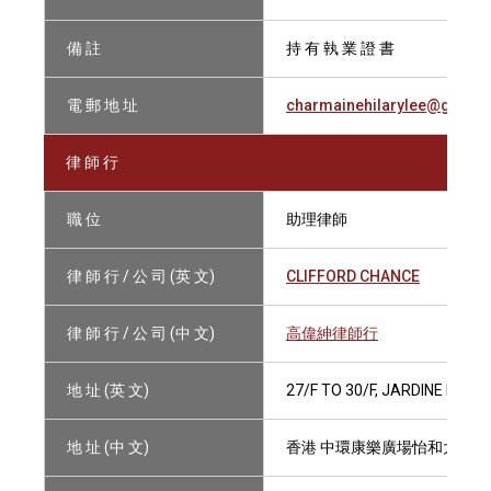
備 註
持 有 執 業 證 書
電 郵 地 址
charmainehilarylee@gmail
律 師 行
職 位
助理律師
律 師 行 / 公 司 (英 文)
CLIFFORD CHANCE
律 師 行 / 公 司 (中 文)
高偉紳律師行
地 址 (英 文)
27/F TO 30/F, JARDINE HOU
地 址 (中 文)
香港 中環康樂廣場怡和大廈27