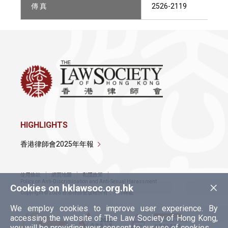
傳 真
2526-2119
HIGHLIGHTS
香港律師會2025年年報
使用條款
網頁地圖
私隱政策
×
Policy on Anti-Discrimination and Anti-Sexual Harassment
Cookies on hklawsoc.org.hk
Copyright © 2026 香港律師會版權所有，不得轉載
We employ cookies to improve user experience. By
accessing the website of The Law Society of Hong Kong,
you will be providing your consent to our use of cookies.