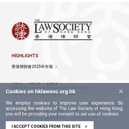
HIGHLIGHTS
香港律師會2025年年報
使用條款
網頁地圖
私隱政策
×
Policy on Anti-Discrimination and Anti-Sexual Harassment
Cookies on hklawsoc.org.hk
Copyright © 2026 香港律師會版權所有，不得轉載
We employ cookies to improve user experience. By
accessing the website of The Law Society of Hong Kong,
you will be providing your consent to our use of cookies.
I ACCEPT COOKIES FROM THIS SITE
✓