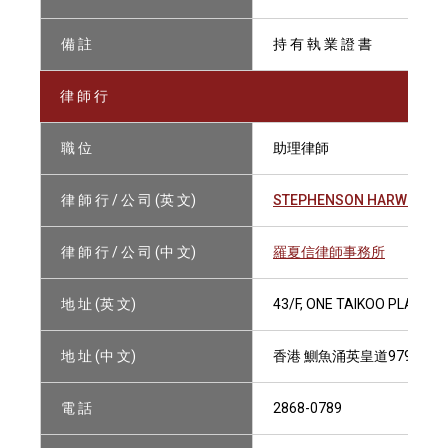
備 註
持 有 執 業 證 書
律 師 行
職 位
助理律師
律 師 行 / 公 司 (英 文)
STEPHENSON HARWOOD
律 師 行 / 公 司 (中 文)
羅夏信律師事務所
地 址 (英 文)
43/F, ONE TAIKOO PLACE, 
地 址 (中 文)
香港 鰂魚涌英皇道979號 太
電 話
2868-0789